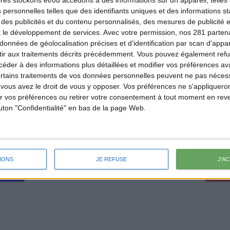
ires
stockons et/ou accédons à des informations sur un appareil, telles 
 personnelles telles que des identifiants uniques et des informations 
 des publicités et du contenu personnalisés, des mesures de publicité 
t le développement de services.
Avec votre permission, nos 281 parte
données de géolocalisation précises et d’identification par scan d'appare
ir aux traitements décrits précédemment. Vous pouvez également refu
der à des informations plus détaillées et modifier vos préférences ava
ertains traitements de vos données personnelles peuvent ne pas nécess
ous avez le droit de vous y opposer. Vos préférences ne s'appliqueron
 vos préférences ou retirer votre consentement à tout moment en reven
outon "Confidentialité" en bas de la page Web.
IONS
JE REFUSE
J'A