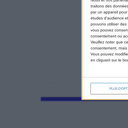
Nous et nos
partena
traitons des données
par un appareil pour
études d'audience e
pouvons utiliser des 
vous pouvez consent
consentement ou accé
Veuillez noter que c
consentement, mais v
Vous pouvez modifier
en cliquant sur le b
PLUS D'OPT