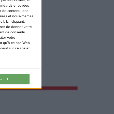
que les cookies, et
standards envoyées
et de contenu, des
naires et nous-mêmes
il. En cliquant,
ser de donner votre
nt de consentir.
iter votre
t qu’à ce site Web.
ant sur ce site et
CCEPTE