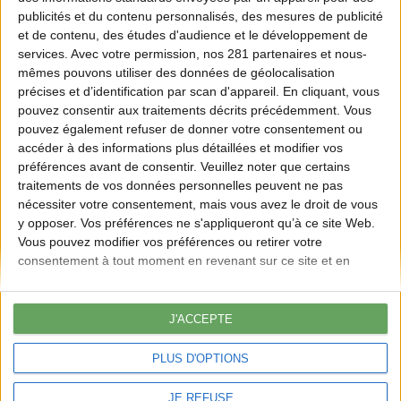
publicités et du contenu personnalisés, des mesures de publicité
et de contenu, des études d'audience et le développement de
services.
Avec votre permission, nos 281 partenaires et nous-
mêmes pouvons utiliser des données de géolocalisation
La viande de gibier française incarne ce que la nature offre de
précises et d’identification par scan d'appareil. En cliquant, vous
meilleur : une alimentation locale, durable, respectueuse de la nature
pouvez consentir aux traitements décrits précédemment. Vous
et riche en goût.
pouvez également refuser de donner votre consentement ou
Osez & Cuisinez
accéder à des informations plus détaillées et modifier vos
préférences avant de consentir.
Veuillez noter que certains
Osez la viande de gibier
traitements de vos données personnelles peuvent ne pas
Cuisinez sans cliché
nécessiter votre consentement, mais vous avez le droit de vous
y opposer. Vos préférences ne s'appliqueront qu’à ce site Web.
Découvrez
Vous pouvez modifier vos préférences ou retirer votre
Découvrez la marque-label
consentement à tout moment en revenant sur ce site et en
Rencontrez les acteurs de la filière
cliquant sur le bouton "Confidentialité" en bas de la page Web.
Les dernières actualités
À propos
J'ACCEPTE
À propos
PLUS D'OPTIONS
Foire aux questions (FAQ)
Espace presse
Contact
JE REFUSE