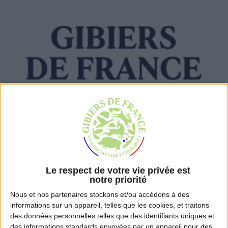
Osez la viande de gibier
Nos recettes de gibiers
Découvrez la
marque-label
Consultez nos actualités
Trouvez nos produits
Trouvez nos produits
Le respect de votre vie privée est
notre priorité
Nous et nos
partenaires
stockons et/ou accédons à des
informations sur un appareil, telles que les cookies, et traitons
des données personnelles telles que des identifiants uniques et
des informations standards envoyées par un appareil pour des