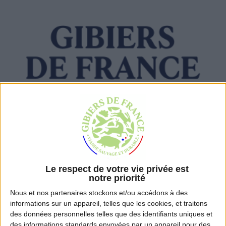
Osez la viande de gibier
Nos recettes de gibiers
Découvrez la
marque-label
Consultez nos actualités
Trouvez nos produits
Trouvez nos produits
Le respect de votre vie privée est
notre priorité
Nous et nos
partenaires
stockons et/ou accédons à des
informations sur un appareil, telles que les cookies, et traitons
des données personnelles telles que des identifiants uniques et
des informations standards envoyées par un appareil pour des