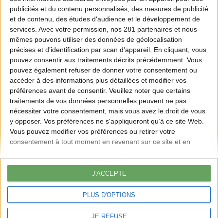
publicités et du contenu personnalisés, des mesures de publicité
et de contenu, des études d'audience et le développement de
services.
Avec votre permission, nos 281 partenaires et nous-
mêmes pouvons utiliser des données de géolocalisation
La viande de gibier française incarne ce que la nature offre de
précises et d’identification par scan d'appareil. En cliquant, vous
meilleur : une alimentation locale, durable, respectueuse de la nature
pouvez consentir aux traitements décrits précédemment. Vous
et riche en goût.
pouvez également refuser de donner votre consentement ou
Osez & Cuisinez
accéder à des informations plus détaillées et modifier vos
préférences avant de consentir.
Veuillez noter que certains
Osez la viande de gibier
traitements de vos données personnelles peuvent ne pas
Cuisinez sans cliché
nécessiter votre consentement, mais vous avez le droit de vous
y opposer. Vos préférences ne s'appliqueront qu’à ce site Web.
Découvrez
Vous pouvez modifier vos préférences ou retirer votre
Découvrez la marque-label
consentement à tout moment en revenant sur ce site et en
Rencontrez les acteurs de la filière
cliquant sur le bouton "Confidentialité" en bas de la page Web.
Les dernières actualités
À propos
J'ACCEPTE
À propos
PLUS D'OPTIONS
Foire aux questions (FAQ)
Espace presse
Contact
JE REFUSE