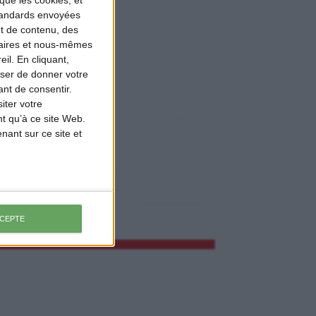
que les cookies, et
standards envoyées
et de contenu, des
naires et nous-mêmes
il. En cliquant,
ser de donner votre
nt de consentir.
iter votre
t qu’à ce site Web.
ant sur ce site et
CCEPTE