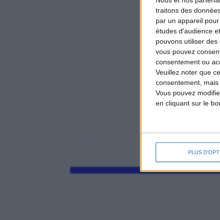
Nous et nos
partena
traitons des données
par un appareil pour
études d'audience e
pouvons utiliser des 
vous pouvez consent
consentement ou accé
Veuillez noter que c
consentement, mais v
Vous pouvez modifier
en cliquant sur le b
PLUS D'OPT