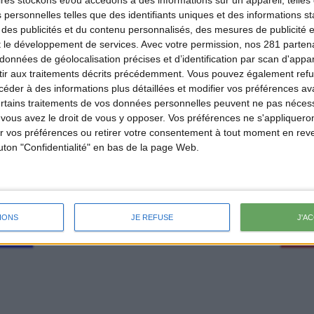
ires
stockons et/ou accédons à des informations sur un appareil, telles 
 personnelles telles que des identifiants uniques et des informations 
 des publicités et du contenu personnalisés, des mesures de publicité 
t le développement de services.
Avec votre permission, nos 281 parte
données de géolocalisation précises et d’identification par scan d'appare
ir aux traitements décrits précédemment. Vous pouvez également refu
der à des informations plus détaillées et modifier vos préférences ava
ertains traitements de vos données personnelles peuvent ne pas nécess
ous avez le droit de vous y opposer. Vos préférences ne s'appliqueron
 vos préférences ou retirer votre consentement à tout moment en reven
outon "Confidentialité" en bas de la page Web.
IONS
JE REFUSE
J'A