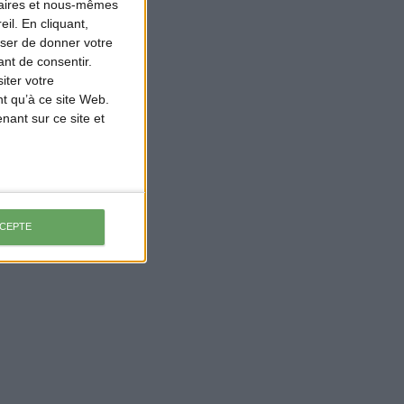
naires et nous-mêmes
il. En cliquant,
ser de donner votre
nt de consentir.
iter votre
t qu’à ce site Web.
ant sur ce site et
CCEPTE