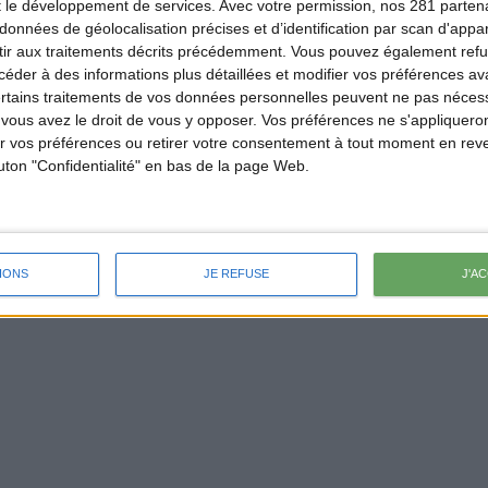
t le développement de services.
Avec votre permission, nos 281 parte
données de géolocalisation précises et d’identification par scan d'appare
ir aux traitements décrits précédemment. Vous pouvez également refu
der à des informations plus détaillées et modifier vos préférences ava
ertains traitements de vos données personnelles peuvent ne pas nécess
ous avez le droit de vous y opposer. Vos préférences ne s'appliqueron
 vos préférences ou retirer votre consentement à tout moment en reven
outon "Confidentialité" en bas de la page Web.
IONS
JE REFUSE
J'A