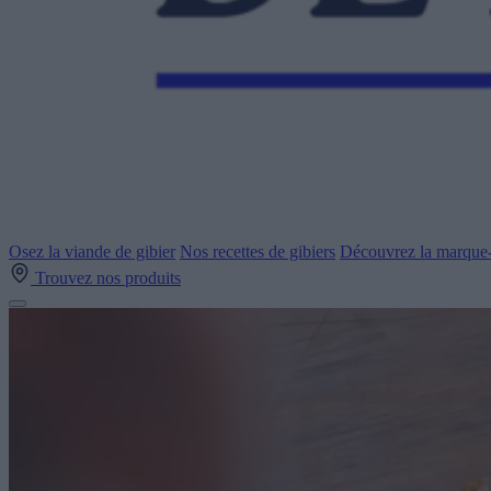
Osez la viande de gibier
Nos recettes de gibiers
Découvrez la marque-
Trouvez nos produits