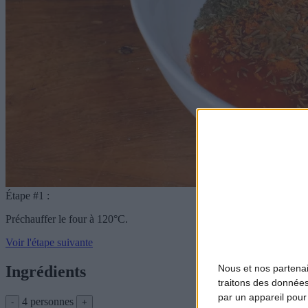
Étape #1 :
Préchauffer le four à 120°C.
Voir l'étape suivante
Nous et nos
partena
Ingrédients
traitons des données
par un appareil pour
4 personnes
-
+