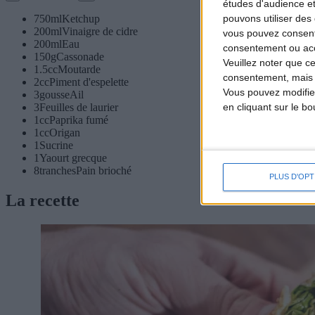
études d'audience e
pouvons utiliser des 
750
ml
Ketchup
200
ml
Vinaigre de cidre
vous pouvez consent
200
ml
Eau
consentement ou accé
150
g
Cassonade
Veuillez noter que c
1.5
cc
Moutarde
consentement, mais v
2
cc
Piment d'espelette
Vous pouvez modifier
3
gousse
Ail
en cliquant sur le b
3
Feuilles de laurier
1
cc
Paprika fumé
1
cc
Origan
1
Sucrine
1
Yaourt grecque
8
tranches
Pain brioché
PLUS D'OPT
La recette