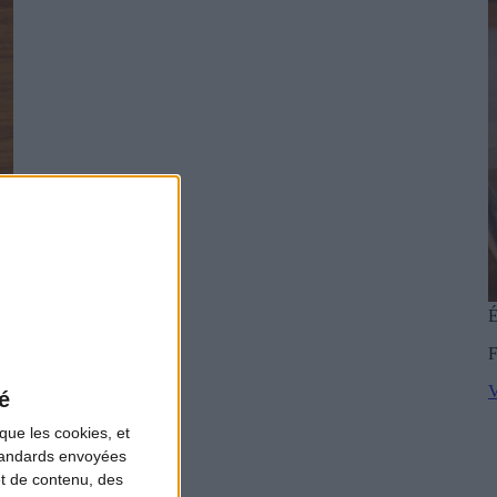
É
F
V
é
que les cookies, et
standards envoyées
et de contenu, des