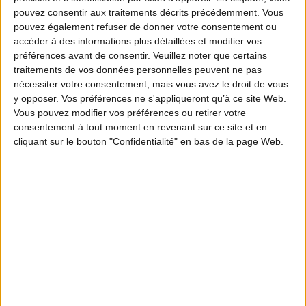
pouvez consentir aux traitements décrits précédemment. Vous
pouvez également refuser de donner votre consentement ou
4 personnes
-
+
accéder à des informations plus détaillées et modifier vos
500
g
Filet de chevreuil
préférences avant de consentir.
Veuillez noter que certains
500
g
Porc
traitements de vos données personnelles peuvent ne pas
Cumin
nécessiter votre consentement, mais vous avez le droit de vous
10
cl
Armaniac
y opposer. Vos préférences ne s'appliqueront qu’à ce site Web.
4
g
Poivre
Vous pouvez modifier vos préférences ou retirer votre
60
g
Noisettes
150
g
Figues
consentement à tout moment en revenant sur ce site et en
20
g
Sel
cliquant sur le bouton "Confidentialité" en bas de la page Web.
4
tranches
Pain de mie
2
Oeufs
1
Feuilles de laurier
La recette