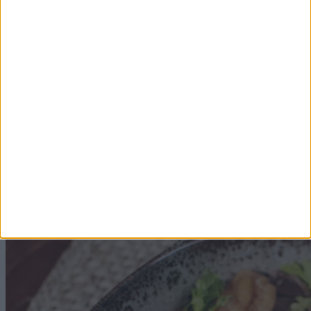
Voir la recette
CHEVREUIL
1h
Tajine de chevreuil