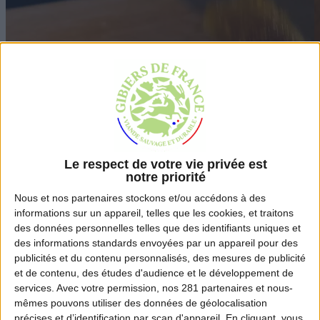
Le respect de votre vie privée est
notre priorité
Nous et nos
partenaires
stockons et/ou accédons à des
informations sur un appareil, telles que les cookies, et traitons
des données personnelles telles que des identifiants uniques et
Étape #1 :
É
des informations standards envoyées par un appareil pour des
publicités et du contenu personnalisés, des mesures de publicité
Préchauffer le four à 180°C.
H
et de contenu, des études d'audience et le développement de
Voir l'étape suivante
V
services.
Avec votre permission, nos 281 partenaires et nous-
mêmes pouvons utiliser des données de géolocalisation
Ingrédients
précises et d’identification par scan d'appareil. En cliquant, vous