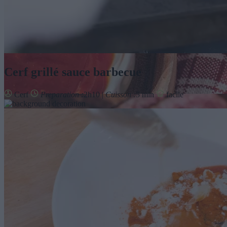
Cerf grillé sauce barbecue
Cerf
Preparation :
2h10 |
Cuisson :
5 min
facile