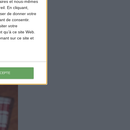
naires et nous-mêmes
il. En cliquant,
ser de donner votre
nt de consentir.
iter votre
t qu’à ce site Web.
ant sur ce site et
CCEPTE