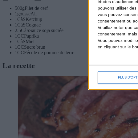
études d'audience e
pouvons utiliser des 
500
g
Filet de cerf
1
gousse
Ail
vous pouvez consent
1
CàS
Ketchup
consentement ou accé
1
CàS
Cognac
Veuillez noter que c
2.5
CàS
Sauce soja sucrée
consentement, mais v
1
CC
Paprika
Vous pouvez modifier
1
CàS
Miel
en cliquant sur le b
1
CC
Sucre brun
1
CC
Fécule de pomme de terre
La recette
PLUS D'OPT