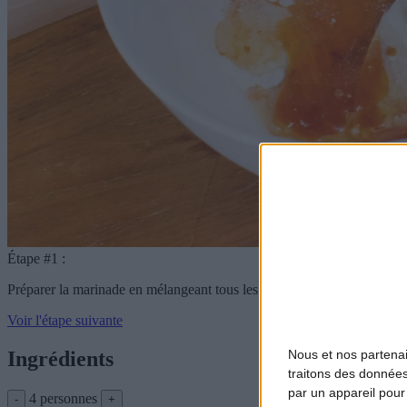
Étape #1 :
Préparer la marinade en mélangeant tous les ingrédients sauf la viande
Voir l'étape suivante
Nous et nos
partena
Ingrédients
traitons des données
par un appareil pour
4 personnes
-
+