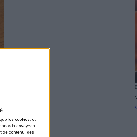
É
M
V
é
que les cookies, et
standards envoyées
et de contenu, des