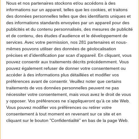
Ingrédients
Nous et nos
partenaires
stockons et/ou accédons à des
informations sur un appareil, telles que les cookies, et traitons
4 personnes
-
+
des données personnelles telles que des identifiants uniques et
des informations standards envoyées par un appareil pour des
500
g
Filet de cerf haché
publicités et du contenu personnalisés, des mesures de publicité
1
Oignon jaune
et de contenu, des études d'audience et le développement de
1
gousse
Ail
services.
Avec votre permission, nos 281 partenaires et nous-
0.5
botte
Persil
mêmes pouvons utiliser des données de géolocalisation
1
Oeuf
1
Citron vert
précises et d’identification par scan d'appareil. En cliquant, vous
Sel
pouvez consentir aux traitements décrits précédemment. Vous
Poivre
pouvez également refuser de donner votre consentement ou
1
Petit piment
accéder à des informations plus détaillées et modifier vos
3
Pâtes feuilletées
préférences avant de consentir.
Veuillez noter que certains
traitements de vos données personnelles peuvent ne pas
La recette
nécessiter votre consentement, mais vous avez le droit de vous
y opposer. Vos préférences ne s'appliqueront qu’à ce site Web.
Vous pouvez modifier vos préférences ou retirer votre
consentement à tout moment en revenant sur ce site et en
cliquant sur le bouton "Confidentialité" en bas de la page Web.