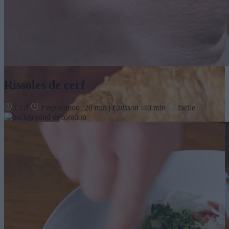
Rissoles de cerf
Cerf
Preparation :
20 min |
Cuisson :
40 min
facile